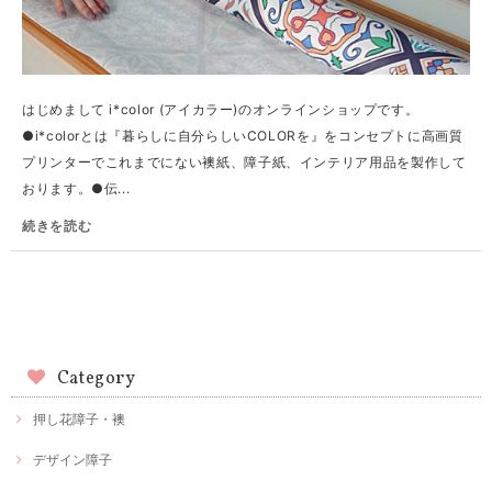
はじめまして i*color (アイカラー)のオンラインショップです。
●i*colorとは『暮らしに自分らしいCOLORを』をコンセプトに高画質
プリンターでこれまでにない襖紙、障子紙、インテリア用品を製作して
おります。●伝...
続きを読む
Category
押し花障子・襖
デザイン障子