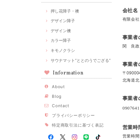
会社名
押し花障子・襖
有限会社
デザイン障子
デザイン襖
事業者
カラー障子
関 良政
キモノクラシ
サウナマット“ととのうでござる”
事業者
Information
〒09000
北海道北
About
Blog
事業者
Contact
プライバシーポリシー
特定商取引法に基づく表記
営業時
営業時間：