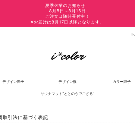
夏季休業のお知らせ
8月8日～8月16日
ご注文は随時受付中！
※お届けは8月17日以降となります。
H
デザイン障子
デザイン襖
カラー障子
サウナマット“ととのうでござる”
商取引法に基づく表記