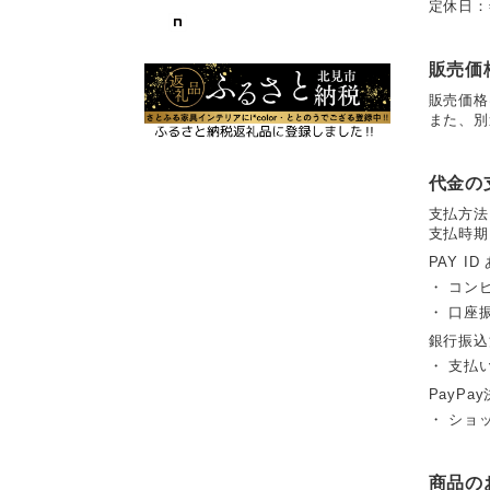
定休日：
販売価
販売価格
また、別
代金の
支払方法
支払時期
PAY ID
・ コン
・ 口座
銀行振込
・ 支払
PayPay
・ ショ
商品の