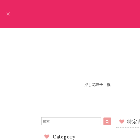
押し花障子・襖
特定
Category