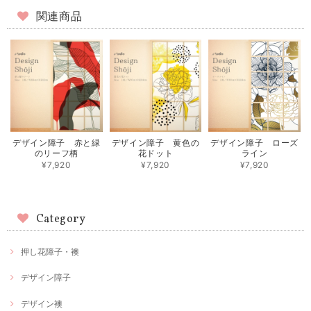
関連商品
デザイン障子 赤と緑
デザイン障子 黄色の
デザイン障子 ローズ
のリーフ柄
花ドット
ライン
¥7,920
¥7,920
¥7,920
Category
押し花障子・襖
デザイン障子
デザイン襖