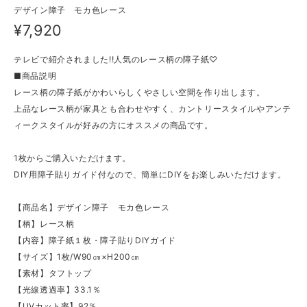
デザイン障子 モカ色レース
¥7,920
テレビで紹介されました!!人気のレース柄の障子紙♡
■商品説明
レース柄の障子紙がかわいらしくやさしい空間を作り出します。
上品なレース柄が家具とも合わせやすく、カントリースタイルやアンテ
ィークスタイルが好みの方にオススメの商品です。
1枚からご購入いただけます。
DIY用障子貼りガイド付なので、簡単にDIYをお楽しみいただけます。
【商品名】デザイン障子 モカ色レース
【柄】レース柄
【内容】障子紙１枚・障子貼りDIYガイド
【サイズ】1枚/W90㎝×H200㎝
【素材】タフトップ
【光線透過率】33.1％
【UVカット率】92％