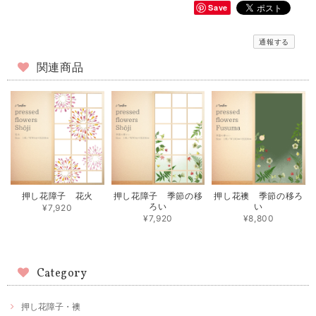
Save
通報する
関連商品
押し花障子 花火
押し花障子 季節の移
押し花襖 季節の移ろ
ろい
い
¥7,920
¥7,920
¥8,800
Category
押し花障子・襖