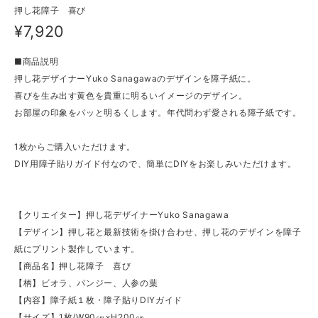
押し花障子 喜び
¥7,920
■商品説明
押し花デザイナーYuko Sanagawaのデザインを障子紙に。
喜びを生み出す黄色を貴重に明るいイメージのデザイン。
お部屋の印象をパッと明るくします。年代問わず愛される障子紙です。
1枚からご購入いただけます。
DIY用障子貼りガイド付なので、簡単にDIYをお楽しみいただけます。
【クリエイター】押し花デザイナーYuko Sanagawa
【デザイン】押し花と最新技術を掛け合わせ、押し花のデザインを障子
紙にプリント製作しています。
【商品名】押し花障子 喜び
【柄】ビオラ、パンジー、人参の葉
【内容】障子紙１枚・障子貼りDIYガイド
【サイズ】1枚/W90㎝×H200㎝