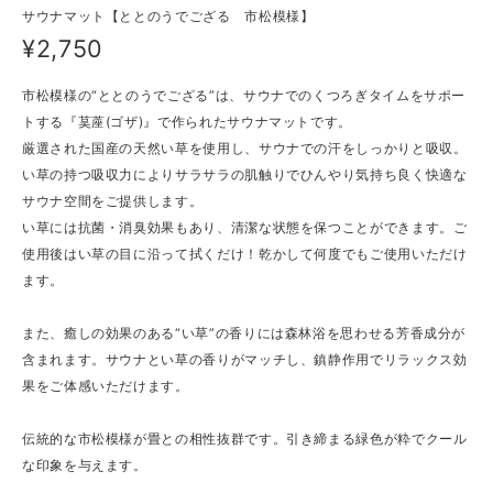
サウナマット【ととのうでござる 市松模様】
¥2,750
市松模様の“ととのうでござる”は、サウナでのくつろぎタイムをサポー
トする『茣蓙(ゴザ)』で作られたサウナマットです。
厳選された国産の天然い草を使用し、サウナでの汗をしっかりと吸収。
い草の持つ吸収力によりサラサラの肌触りでひんやり気持ち良く快適な
サウナ空間をご提供します。
い草には抗菌・消臭効果もあり、清潔な状態を保つことができます。ご
使用後はい草の目に沿って拭くだけ！乾かして何度でもご使用いただけ
ます。
また、癒しの効果のある“い草”の香りには森林浴を思わせる芳香成分が
含まれます。サウナとい草の香りがマッチし、鎮静作用でリラックス効
果をご体感いただけます。
伝統的な市松模様が畳との相性抜群です。引き締まる緑色が粋でクール
な印象を与えます。