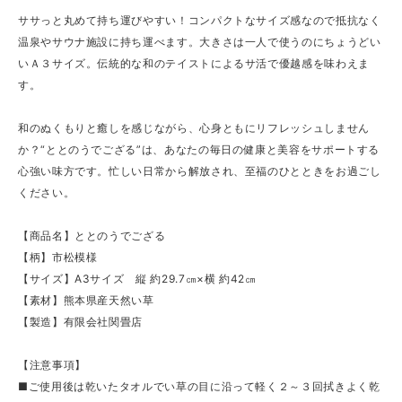
ササっと丸めて持ち運びやすい！コンパクトなサイズ感なので抵抗なく
温泉やサウナ施設に持ち運べます。大きさは一人で使うのにちょうどい
いＡ３サイズ。伝統的な和のテイストによるサ活で優越感を味わえま
す。
和のぬくもりと癒しを感じながら、心身ともにリフレッシュしません
か？“ととのうでござる”は、あなたの毎日の健康と美容をサポートする
心強い味方です。忙しい日常から解放され、至福のひとときをお過ごし
ください。
【商品名】ととのうでござる
【柄】市松模様
【サイズ】A3サイズ 縦 約29.7㎝×横 約42㎝
【素材】熊本県産天然い草
【製造】有限会社関畳店
【注意事項】
■ご使用後は乾いたタオルでい草の目に沿って軽く２～３回拭きよく乾